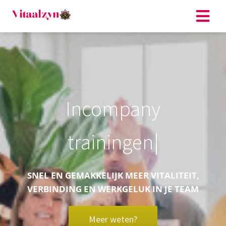
I
n
c
o
m
p
a
n
y
t
r
a
i
n
i
n
g
e
n
SNEL EN GEMAKKELIJK MEER VITALITEIT,
VERBINDING EN WERKGELUK IN JE TEAM
Meer weten?